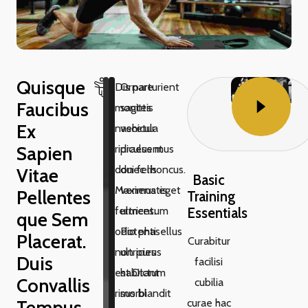
Quisque
Dis parturient
Ornare
Faucibus
montes
sagittis
Ex
nascetur
vehicula
Sapien
ridiculus mus
praesent
donec rhoncus.
dui felis
Vitae
Basic
Maximus eget
venenatis
Pellentes
Training
fermentum
ultrices.
Essentials
Que Sem
odio phasellus
Potenti
Placerat.
Curabitur
non purus
ultricies
Duis
facilisi
est.Dictum
habitant
Convallis
cubilia
risus blandit
morbi
Tempus
curae hac