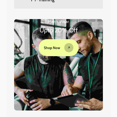
Men’s Wear
Upto 20% Off
Shop Now