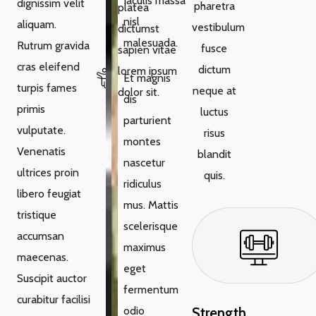
Iaculis massa
dignissim velit
pharetra
platea
nisl
aliquam.
vestibulum
dictumst
malesuada.
Rutrum gravida
fusce
sapien vitae
cras eleifend
dictum
lorem ipsum
Et magnis
turpis fames
neque at
dolor sit.
dis
primis
luctus
parturient
vulputate.
risus
montes
Venenatis
blandit
nascetur
ultrices proin
quis.
ridiculus
libero feugiat
mus. Mattis
tristique
scelerisque
accumsan
maximus
maecenas.
eget
Suscipit auctor
fermentum
curabitur facilisi
odio
Strength