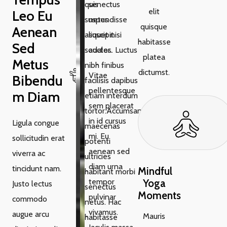
quis
senectus
elit
Leo Eu
suspendisse
netus
quisque
Aenean
aliquet nisi
suscipit
habitasse
Sed
sodales. Luctus
auctor.
platea
Metus
nibh finibus
dictumst.
Vitae
Bibendu
facilisis dapibus
pellentesque
M Diam
etiam interdum
sem placerat
tortor.Accumsan
in id cursus
Ligula congue
maecenas
mi. Eu
sollicitudin erat
potenti
aenean sed
viverra ac
ultricies
diam urna
tincidunt nam.
Mindful
habitant morbi
tempor
Yoga
Justo lectus
senectus
Moments
pulvinar
commodo
netus. Hac
vivamus.
augue arcu
Mauris
habitasse