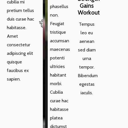
cubilia mi
Gains
phasellus
pretium tellus
Workout
non.
duis curae hac
Feugiat
Tempus
habitasse.
tristique
leo eu
Amet
accumsan
aenean
consectetur
maecenas
sed diam
adipiscing elit
potenti
urna
quisque
ultricies
tempor.
faucibus ex
habitant
Bibendum
sapien.
morbi.
egestas
Cubilia
iaculis.
curae hac
habitasse
platea
dictumst